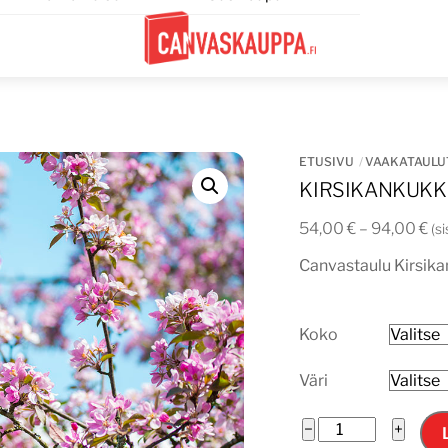
Menu
ETUSIVU
VAAKATAULU
KIRSIKANKUKK
Hi
54,00
€
–
94,00
€
(s
54
Canvastaulu Kirsik
-
94
Koko
Väri
Kirsikankukka
−
+