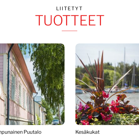
LIITETYT
TUOTTEET
npunainen Puutalo
Kesäkukat