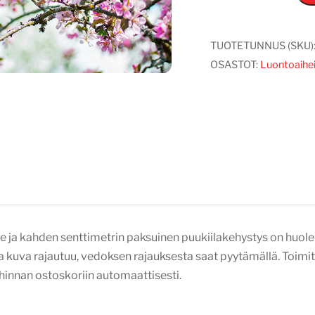
2
määrä
TUOTETUNNUS (SKU)
OSASTOT:
Luontoaihe
 ja kahden senttimetrin paksuinen puukiilakehystys on huolell
a kuva rajautuu, vedoksen rajauksesta saat pyytämällä. Toimitu
e hinnan ostoskoriin automaattisesti.