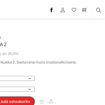
Etsi
T
A 2
ntaluokka:
is. alv. 25,5%)
,00 €
ankukka 2. Saatavana myös mustavalkoisena.
,00 €
Ale
Lisää ostoskoriin