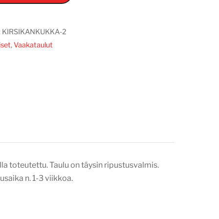
:
KIRSIKANKUKKA-2
iset
,
Vaakataulut
a toteutettu. Taulu on täysin ripustusvalmis.
saika n. 1-3 viikkoa.