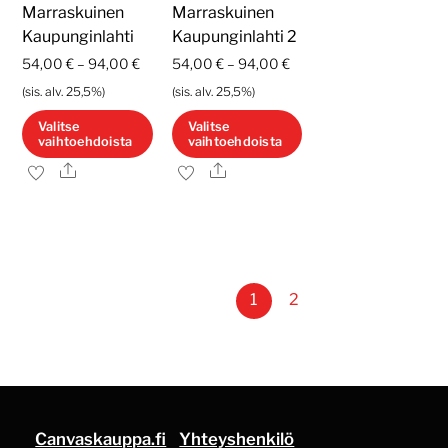
tuotteen
tuotteen
Marraskuinen
Marraskuinen
sivulla.
sivulla.
Kaupunginlahti
Kaupunginlahti 2
Hintaluokka:
Hintaluokka:
54,00
€
–
94,00
€
54,00
€
–
94,00
€
54,00 €
54,00 €
(sis. alv. 25,5%)
(sis. alv. 25,5%)
-
-
Valitse
Valitse
vaihtoehdoista
vaihtoehdoista
94,00 €
94,00 €
Ale
Ale
Tällä
Tällä
tuotteella
tuotteella
on
on
useampi
useampi
muunnelma.
muunnelma.
1
2
Voit
Voit
tehdä
tehdä
valinnat
valinnat
tuotteen
tuotteen
sivulla.
sivulla.
Canvaskauppa.fi
Yhteyshenkilö