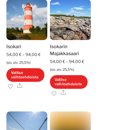
useampi
useampi
muunnelma.
muunnelma.
Voit
Voit
tehdä
tehdä
valinnat
valinnat
tuotteen
tuotteen
Isokari
Isokarin
sivulla.
sivulla.
Majakkasaari
Hintaluokka:
54,00
€
–
94,00
€
Hintaluokka:
54,00
€
–
94,00
€
54,00 €
(sis. alv. 25,5%)
54,00 €
-
(sis. alv. 25,5%)
Valitse
-
vaihtoehdoista
94,00 €
Valitse
vaihtoehdoista
94,00 €
Ale
Tällä
Ale
Tällä
tuotteella
tuotteella
on
on
useampi
useampi
muunnelma.
muunnelma.
Voit