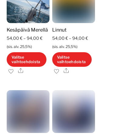
Voit
tehdä
tehdä
valinnat
valinnat
tuotteen
tuotteen
sivulla.
Kesäpäivä Merellä
Linnut
sivulla.
Hintaluokka:
Hintaluokka:
54,00
€
–
94,00
€
54,00
€
–
94,00
€
54,00 €
54,00 €
(sis. alv. 25,5%)
(sis. alv. 25,5%)
-
-
Valitse
Valitse
vaihtoehdoista
vaihtoehdoista
94,00 €
94,00 €
Ale
Ale
Tällä
Tällä
tuotteella
tuotteella
on
on
useampi
useampi
muunnelma.
muunnelma.
Voit
Voit
tehdä
tehdä
valinnat
valinnat