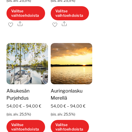
(sis. alv. 25,5%)
(sis. alv. 25,5%)
-
-
Valitse
Valitse
vaihtoehdoista
vaihtoehdoista
94,00 €
94,00 €
Ale
Ale
Tällä
Tällä
tuotteella
tuotteella
on
on
useampi
useampi
muunnelma.
muunnelma.
Voit
Voit
tehdä
tehdä
valinnat
valinnat
tuotteen
tuotteen
Alkukesän
Auringonlasku
sivulla.
sivulla.
Purjehdus
Merellä
Hintaluokka:
Hintaluokka:
54,00
€
–
94,00
€
54,00
€
–
94,00
€
54,00 €
54,00 €
(sis. alv. 25,5%)
(sis. alv. 25,5%)
-
-
Valitse
Valitse
vaihtoehdoista
vaihtoehdoista
94,00 €
94,00 €