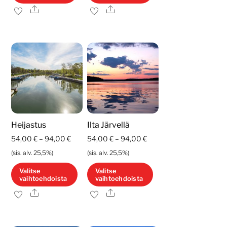
Ale
Ale
Tällä
Tällä
tuotteella
tuotteella
on
on
useampi
useampi
muunnelma.
muunnelma.
Voit
Voit
tehdä
tehdä
valinnat
valinnat
tuotteen
tuotteen
Heijastus
Ilta Järvellä
sivulla.
sivulla.
Hintaluokka:
Hintaluokka:
54,00
€
–
94,00
€
54,00
€
–
94,00
€
54,00 €
54,00 €
(sis. alv. 25,5%)
(sis. alv. 25,5%)
-
-
Valitse
Valitse
vaihtoehdoista
vaihtoehdoista
94,00 €
94,00 €
Ale
Ale
Tällä
Tällä
tuotteella
tuotteella
on
on