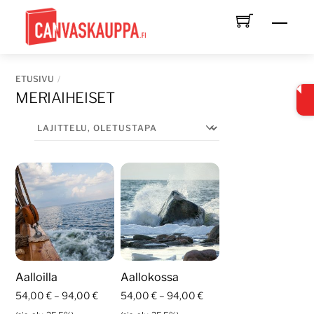
Skip
Men
to
content
ETUSIVU
MERIAIHEISET
Aalloilla
Aallokossa
Hintaluokka:
Hintaluokka:
54,00
€
–
94,00
€
54,00
€
–
94,00
€
54,00 €
54,00 €