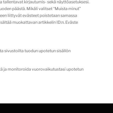
a tallentavat kirjautumis- sekä näyttöasetuksesi.
oden päästä. Mikäli valitset “Muista minut”
iseen liittyvät evästeet poistetaan samassa
sältää muokattavan artikkelin ID:n. Eväste
ilta sivustoilta tuodun upotetun sisällön
tä ja monitoroida vuorovaikutustasi upotetun