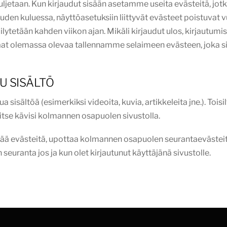
uljetaan. Kun kirjaudut sisään asetamme useita evästeitä, jotk
en kuluessa, näyttöasetuksiin liittyvät evästeet poistuvat vu
ilytetään kahden viikon ajan. Mikäli kirjaudut ulos, kirjautum
kkaat olemassa olevaa tallennamme selaimeen evästeen, joka si
U SISÄLTÖ
 sisältöä (esimerkiksi videoita, kuvia, artikkeleita jne.). Tois
a itse kävisi kolmannen osapuolen sivustolla.
ttää evästeitä, upottaa kolmannen osapuolen seurantaevästei
euranta jos ja kun olet kirjautunut käyttäjänä sivustolle.