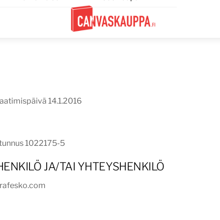
Menu
Laatimispäivä 14.1.2016
-tunnus 1022175-5
 HENKILÖ JA/TAI YHTEYSHENKILÖ
grafesko.com