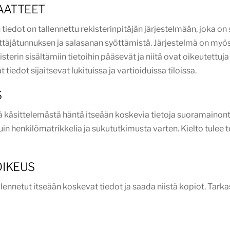
IAATTEET
edot on tallennettu rekisterinpitäjän järjestelmään, joka on
yttäjätunnuksen ja salasanan syöttämistä. Järjestelmä on myö
isterin sisältämiin tietoihin pääsevät ja niitä ovat oikeutettuj
 tiedot sijaitsevat lukituissa ja vartioiduissa tiloissa.
S
jää käsittelemästä häntä itseään koskevia tietoja suoramaino
 henkilömatrikkelia ja sukututkimusta varten. Kielto tulee teh
OIKEUS
llennetut itseään koskevat tiedot ja saada niistä kopiot. Tarkas