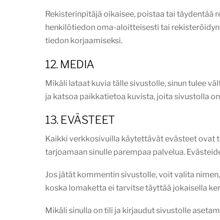
Rekisterinpitäjä oikaisee, poistaa tai täydentää 
henkilötiedon oma-aloitteisesti tai rekisteröidyn
tiedon korjaamiseksi.
12. MEDIA
Mikäli lataat kuvia tälle sivustolle, sinun tulee v
ja katsoa paikkatietoa kuvista, joita sivustolla on
13. EVÄSTEET
Kaikki verkkosivuilla käytettävät evästeet ovat
tarjoamaan sinulle parempaa palvelua. Evästeide
Jos jätät kommentin sivustolle, voit valita nime
koska lomaketta ei tarvitse täyttää jokaisella k
Mikäli sinulla on tili ja kirjaudut sivustolle ase