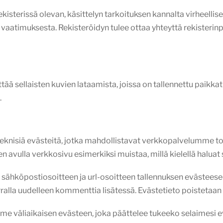
rekisterissä olevan, käsittelyn tarkoituksen kannalta virheelli
 vaatimuksesta. Rekisteröidyn tulee ottaa yhteyttä rekisterin
älttää sellaisten kuvien lataamista, joissa on tallennettu paikka
.
 teknisiä evästeitä, jotka mahdollistavat verkkopalvelumme 
n avulla verkkosivu esimerkiksi muistaa, millä kielellä halua
n, sähköpostiosoitteen ja url-osoitteen tallennuksen evästee
erralla uudelleen kommenttia lisätessä. Evästetieto poistetaa
tamme väliaikaisen evästeen, joka päättelee tukeeko selaimesi ev