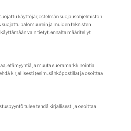
 suojattu käyttöjärjestelmän suojausohjelmiston
s suojattu palomuurein ja muiden teknisten
a käyttämään vain tietyt, ennalta määritellyt
ntaa, etämyyntiä ja muuta suoramarkkinointia
dä kirjallisesti (esim. sähköpostilla) ja osoittaa
tuspyyntö tulee tehdä kirjallisesti ja osoittaa