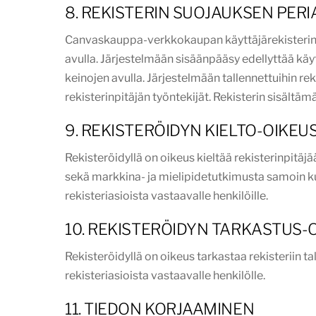
8. REKISTERIN SUOJAUKSEN PER
Canvaskauppa-verkkokaupan käyttäjärekisterin ti
avulla. Järjestelmään sisäänpääsy edellyttää kä
keinojen avulla. Järjestelmään tallennettuihin rek
rekisterinpitäjän työntekijät. Rekisterin sisältämät
9. REKISTERÖIDYN KIELTO-OIKEU
Rekisteröidyllä on oikeus kieltää rekisterinpitä
sekä markkina- ja mielipidetutkimusta samoin kuin
rekisteriasioista vastaavalle henkilöille.
10. REKISTERÖIDYN TARKASTUS-
Rekisteröidyllä on oikeus tarkastaa rekisteriin ta
rekisteriasioista vastaavalle henkilölle.
11. TIEDON KORJAAMINEN