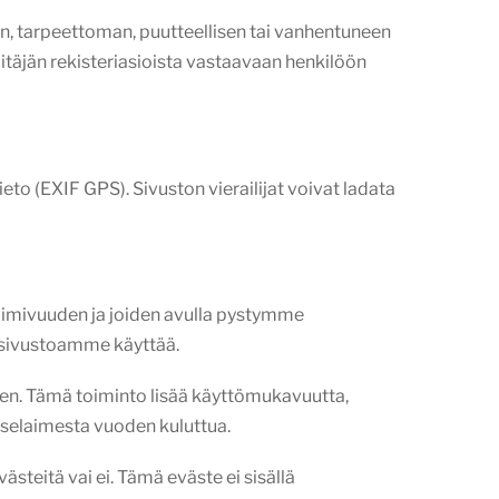
sen, tarpeettoman, puutteellisen tai vanhentuneen
pitäjän rekisteriasioista vastaavaan henkilöön
tieto (EXIF GPS). Sivuston vierailijat voivat ladata
toimivuuden ja joiden avulla pystymme
t sivustoamme käyttää.
seen. Tämä toiminto lisää käyttömukavuutta,
n selaimesta vuoden kuluttua.
ästeitä vai ei. Tämä eväste ei sisällä