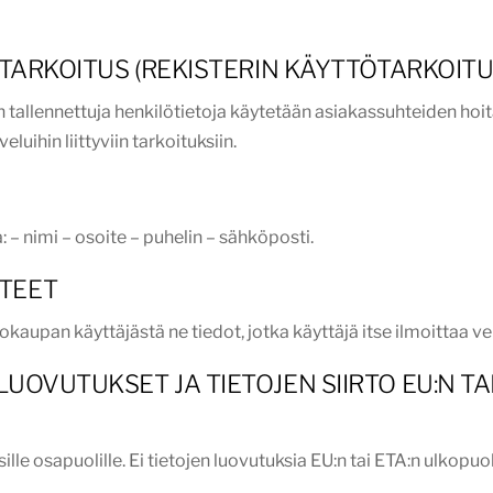
 TARKOITUS (REKISTERIN KÄYTTÖTARKOITU
tallennettuja henkilötietoja käytetään asiakassuhteiden hoi
uihin liittyviin tarkoituksiin.
: – nimi – osoite – puhelin – sähköposti.
TEET
kaupan käyttäjästä ne tiedot, jotka käyttäjä itse ilmoittaa 
LUOVUTUKSET JA TIETOJEN SIIRTO EU:N 
le osapuolille. Ei tietojen luovutuksia EU:n tai ETA:n ulkopuol