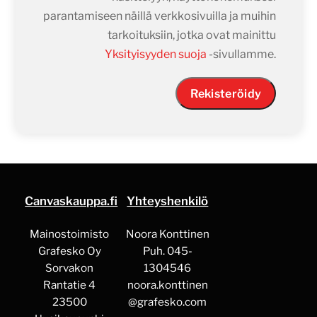
parantamiseen näillä verkkosivuilla ja muihin
tarkoituksiin, jotka ovat mainittu
Yksityisyyden suoja
-sivullamme.
Rekisteröidy
Canvaskauppa.fi
Yhteyshenkilö
Mainostoimisto
Noora Konttinen
Grafesko Oy
Puh. 045-
Sorvakon
1304546
Rantatie 4
noora.konttinen
23500
@grafesko.com