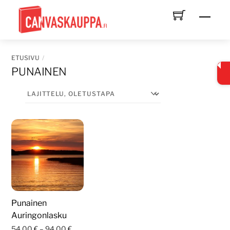
Skip
Men
to
content
ETUSIVU
PUNAINEN
Punainen
Auringonlasku
Hintaluokka:
54,00
€
–
94,00
€