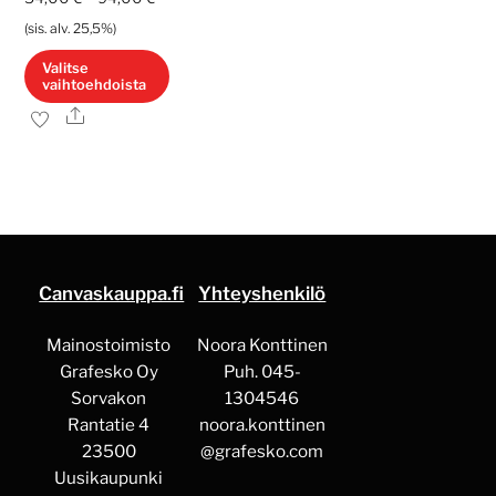
54,00 €
(sis. alv. 25,5%)
-
Valitse
vaihtoehdoista
94,00 €
Ale
Tällä
tuotteella
on
useampi
muunnelma.
Voit
Canvaskauppa.fi
Yhteyshenkilö
tehdä
valinnat
Mainostoimisto
Noora Konttinen
tuotteen
Grafesko Oy
Puh. 045-
sivulla.
Sorvakon
1304546
Rantatie 4
noora.konttinen
23500
@grafesko.com
Uusikaupunki