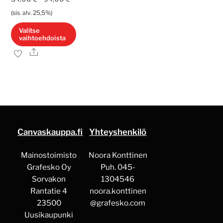
54,00 €
(sis. alv. 25,5%)
-
Valitse
vaihtoehdoista
94,00 €
Ale
Tällä
tuotteella
on
useampi
muunnelma.
Voit
Canvaskauppa.fi
Yhteyshenkilö
tehdä
valinnat
Mainostoimisto
Noora Konttinen
tuotteen
Grafesko Oy
Puh. 045-
sivulla.
Sorvakon
1304546
Rantatie 4
noora.konttinen
23500
@grafesko.com
Uusikaupunki