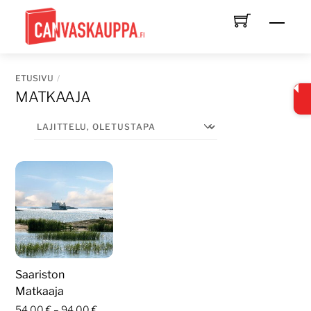
Skip
Men
to
content
ETUSIVU
MATKAAJA
Saariston
Matkaaja
Hintaluokka:
54,00
€
–
94,00
€